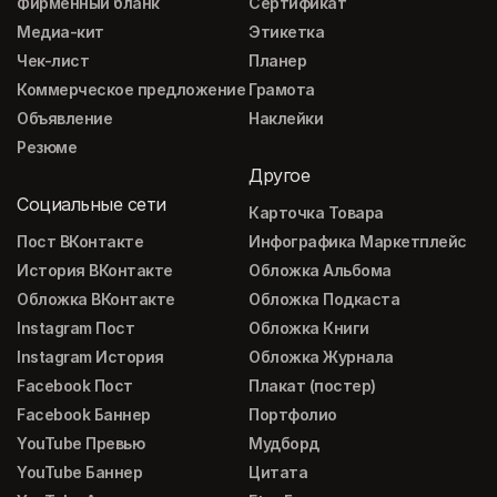
Фирменный бланк
Сертификат
Медиа-кит
Этикетка
Чек-лист
Планер
Коммерческое предложение
Грамота
Объявление
Наклейки
Резюме
Другое
Социальные сети
Карточка Товара
Пост ВКонтакте
Инфографика Маркетплейс
История ВКонтакте
Обложка Альбома
Обложка ВКонтакте
Обложка Подкаста
Instagram Пост
Обложка Книги
Instagram История
Обложка Журнала
Facebook Пост
Плакат (постер)
Facebook Баннер
Портфолио
YouTube Превью
Мудборд
YouTube Баннер
Цитата