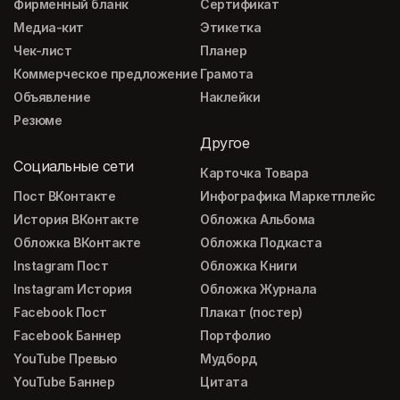
Фирменный бланк
Сертификат
Медиа-кит
Этикетка
Чек-лист
Планер
Коммерческое предложение
Грамота
Объявление
Наклейки
Резюме
Другое
Социальные сети
Карточка Товара
Пост ВКонтакте
Инфографика Маркетплейс
История ВКонтакте
Обложка Альбома
Обложка ВКонтакте
Обложка Подкаста
Instagram Пост
Обложка Книги
Instagram История
Обложка Журнала
Facebook Пост
Плакат (постер)
Facebook Баннер
Портфолио
YouTube Превью
Мудборд
YouTube Баннер
Цитата