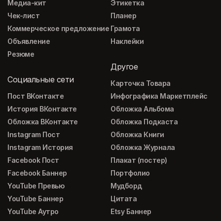
Медиа-кит
Этикетка
Чек-лист
Планер
Коммерческое предложение
Грамота
Объявление
Наклейки
Резюме
Другое
Социальные сети
Карточка Товара
Пост ВКонтакте
Инфографика Маркетплейс
История ВКонтакте
Обложка Альбома
Обложка ВКонтакте
Обложка Подкаста
Instagram Пост
Обложка Книги
Instagram История
Обложка Журнала
Facebook Пост
Плакат (постер)
Facebook Баннер
Портфолио
YouTube Превью
Мудборд
YouTube Баннер
Цитата
YouTube Аутро
Etsy Баннер