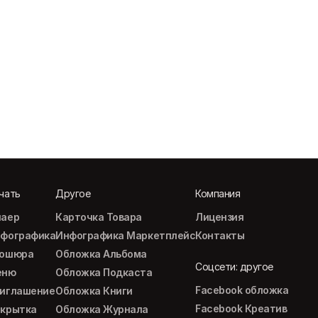
чать
Другое
Компания
аер
Карточка Товара
Лицензия
фографика
Инфографика Маркетплейс
Контакты
рошюра
Обложка Альбома
Соцсети: другое
еню
Обложка Подкаста
Facebook обложка
иглашение
Обложка Книги
Facebook Креатив
крытка
Обложка Журнала