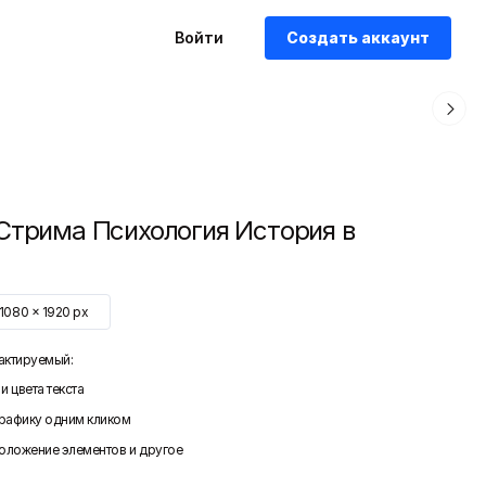
Войти
Создать аккаунт
Стрима Психология История в
1080
x
1920
px
актируемый:
и цвета текста
графику одним кликом
положение элементов и другое