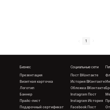
1
Бизнес
Социальные сети
Пе
Презентация
Пост ВКонтакте
Фл
Визитная карточка
История ВКонтакте
Ин
Логотип
Обложка ВКонтакте
Б
Баннер
Instagram Пост
М
Прайс-лист
Instagram История
Пр
Подарочный сертификат
Facebook Пост
От