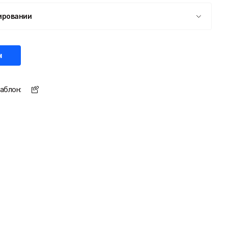
ировании
н
аблон: