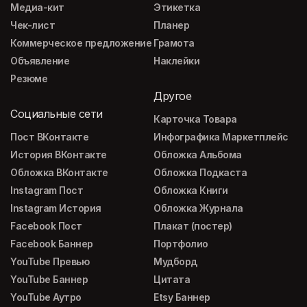
Медиа-кит
Этикетка
Чек-лист
Планер
Коммерческое предложение
Грамота
Объявление
Наклейки
Резюме
Другое
Социальные сети
Карточка Товара
Пост ВКонтакте
Инфографика Маркетплейс
История ВКонтакте
Обложка Альбома
Обложка ВКонтакте
Обложка Подкаста
Instagram Пост
Обложка Книги
Instagram История
Обложка Журнала
Facebook Пост
Плакат (постер)
Facebook Баннер
Портфолио
YouTube Превью
Мудборд
YouTube Баннер
Цитата
YouTube Аутро
Etsy Баннер