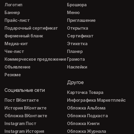
Логотип
Брошюра
Баннер
Меню
Прайс-лист
Приглашение
Подарочный сертификат
Открытка
Фирменный бланк
Сертификат
Медиа-кит
Этикетка
Чек-лист
Планер
Коммерческое предложение
Грамота
Объявление
Наклейки
Резюме
Другое
Социальные сети
Карточка Товара
Пост ВКонтакте
Инфографика Маркетплейс
История ВКонтакте
Обложка Альбома
Обложка ВКонтакте
Обложка Подкаста
Instagram Пост
Обложка Книги
Instagram История
Обложка Журнала