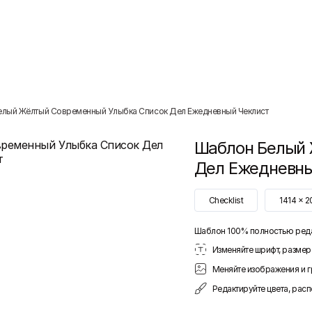
елый Жёлтый Современный Улыбка Список Дел Ежедневный Чеклист
Шаблон
Белый 
Дел Ежедневны
Checklist
1414
x
2
Шаблон 100% полностью ред
Изменяйте шрифт, размер 
Меняйте изображения и 
Редактируйте цвета, рас