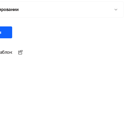
ировании
н
аблон: