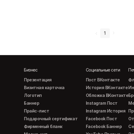
1
Бизнес
Социальные сети
Пе
Презентация
Пост ВКонтакте
Фл
Визитная карточка
История ВКонтакте
Ин
Логотип
Обложка ВКонтакте
Б
Баннер
Instagram Пост
М
Прайс-лист
Instagram История
Пр
Подарочный сертификат
Facebook Пост
От
Фирменный бланк
Facebook Баннер
Се