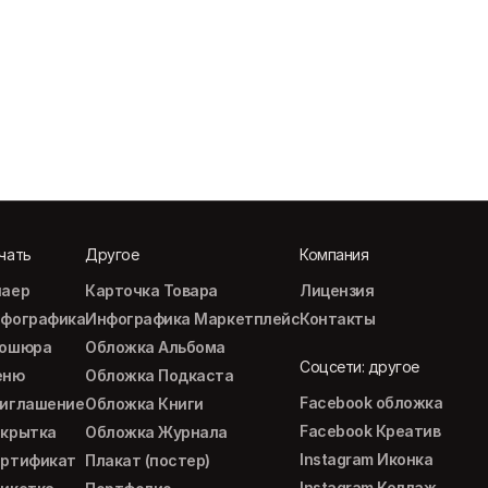
чать
Другое
Компания
аер
Карточка Товара
Лицензия
фографика
Инфографика Маркетплейс
Контакты
рошюра
Обложка Альбома
Соцсети: другое
еню
Обложка Подкаста
Facebook обложка
иглашение
Обложка Книги
Facebook Креатив
крытка
Обложка Журнала
Instagram Иконка
ртификат
Плакат (постер)
Instagram Коллаж