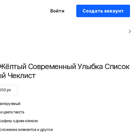
Войти
Создать аккаунт
Жёлтый Современный Улыбка Список
й Чеклист
000
px
актируемый:
и цвета текста
графику одним кликом
положение элементов и другое