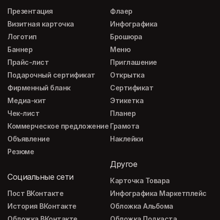
Презентация
Флаер
Визитная карточка
Инфографика
Логотип
Брошюра
Баннер
Меню
Прайс-лист
Приглашение
Подарочный сертификат
Открытка
Фирменный бланк
Сертификат
Медиа-кит
Этикетка
Чек-лист
Планер
Коммерческое предложение
Грамота
Объявление
Наклейки
Резюме
Другое
Социальные сети
Карточка Товара
Пост ВКонтакте
Инфографика Маркетплейс
История ВКонтакте
Обложка Альбома
Обложка ВКонтакте
Обложка Подкаста