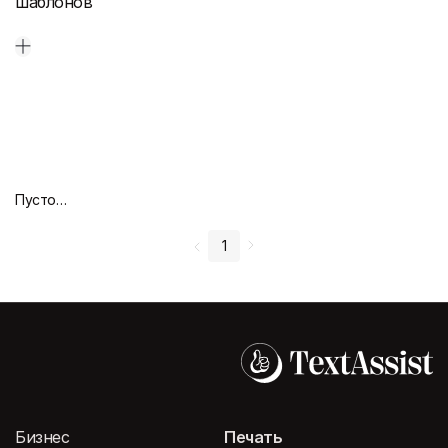
шаблонов
Пустой дизайн-макет
1
Бизнес
Печать