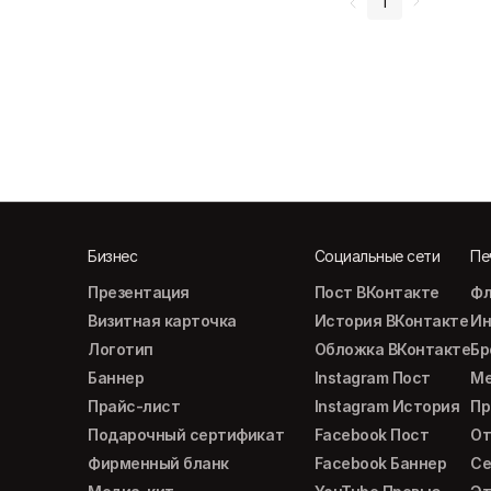
1
Бизнес
Социальные сети
Пе
Презентация
Пост ВКонтакте
Фл
Визитная карточка
История ВКонтакте
Ин
Логотип
Обложка ВКонтакте
Б
Баннер
Instagram Пост
М
Прайс-лист
Instagram История
Пр
Подарочный сертификат
Facebook Пост
От
Фирменный бланк
Facebook Баннер
Се