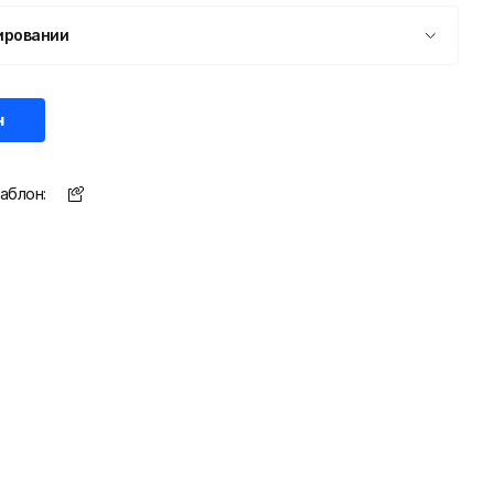
ировании
н
аблон: