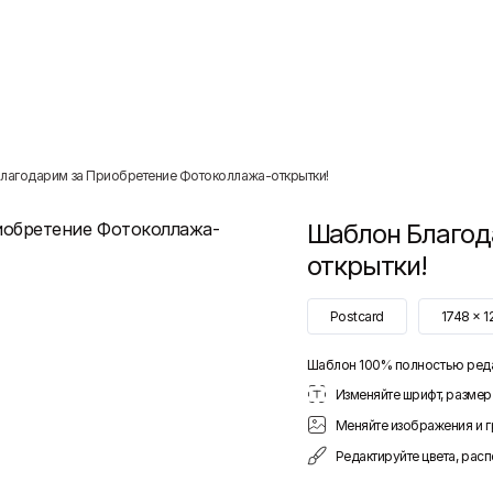
лагодарим за Приобретение Фотоколлажа-открытки!
Шаблон
Благод
открытки!
Postcard
1748
x
1
Шаблон 100% полностью ред
Изменяйте шрифт, размер 
Меняйте изображения и 
Редактируйте цвета, рас