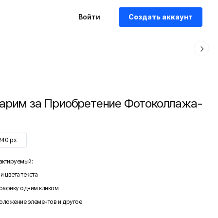
Войти
Создать аккаунт
арим за Приобретение Фотоколлажа-
240
px
актируемый:
и цвета текста
графику одним кликом
положение элементов и другое