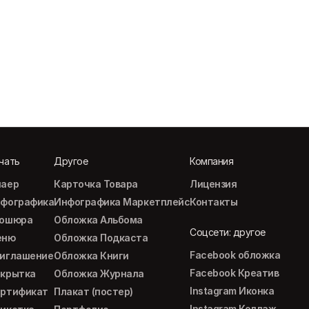
чать
Другое
Компания
аер
Карточка Товара
Лицензия
фографика
Инфографика Маркетплейс
Контакты
рошюра
Обложка Альбома
Соцсети: другое
еню
Обложка Подкаста
Facebook обложка
иглашение
Обложка Книги
Facebook Креатив
крытка
Обложка Журнала
Instagram Иконка
ртификат
Плакат (постер)
Instagram Коллаж