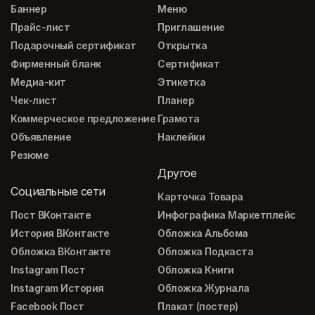
Баннер
Меню
Прайс-лист
Приглашение
Подарочный сертификат
Открытка
Фирменный бланк
Сертификат
Медиа-кит
Этикетка
Чек-лист
Планер
Коммерческое предложение
Грамота
Объявление
Наклейки
Резюме
Другое
Социальные сети
Карточка Товара
Пост ВКонтакте
Инфографика Маркетплейс
История ВКонтакте
Обложка Альбома
Обложка ВКонтакте
Обложка Подкаста
Instagram Пост
Обложка Книги
Instagram История
Обложка Журнала
Facebook Пост
Плакат (постер)