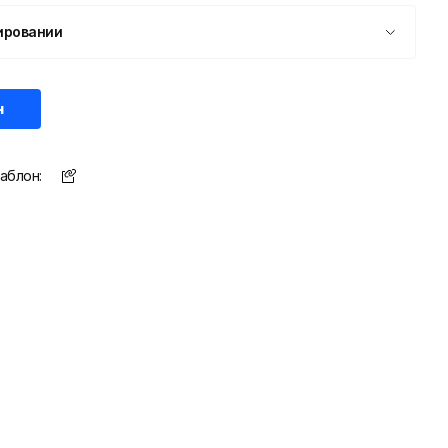
ировании
н
аблон: