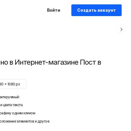
Войти
Создать аккаунт
но в Интернет-магазине Пост в
80
x
1080
px
актируемый:
и цвета текста
графику одним кликом
положение элементов и другое