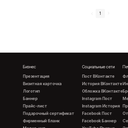
1
Бизнес
Социальные сети
Пе
Презентация
Пост ВКонтакте
Фл
Визитная карточка
История ВКонтакте
Ин
Логотип
Обложка ВКонтакте
Б
Баннер
Instagram Пост
М
Прайс-лист
Instagram История
Пр
Подарочный сертификат
Facebook Пост
От
Фирменный бланк
Facebook Баннер
Се