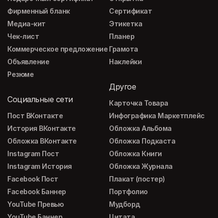
Фирменный бланк
Сертификат
Медиа-кит
Этикетка
Чек-лист
Планер
Коммерческое предложение
Грамота
Объявление
Наклейки
Резюме
Другое
Социальные сети
Карточка Товара
Пост ВКонтакте
Инфографика Маркетплейс
История ВКонтакте
Обложка Альбома
Обложка ВКонтакте
Обложка Подкаста
Instagram Пост
Обложка Книги
Instagram История
Обложка Журнала
Facebook Пост
Плакат (постер)
Facebook Баннер
Портфолио
YouTube Превью
Мудборд
YouTube Баннер
Цитата