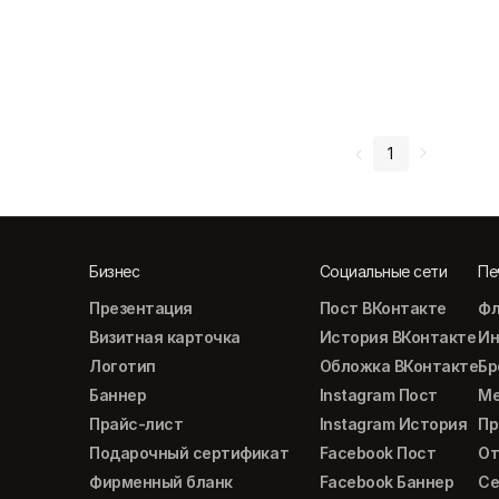
1
Бизнес
Социальные сети
Пе
Презентация
Пост ВКонтакте
Фл
Визитная карточка
История ВКонтакте
Ин
Логотип
Обложка ВКонтакте
Б
Баннер
Instagram Пост
М
Прайс-лист
Instagram История
Пр
Подарочный сертификат
Facebook Пост
От
Фирменный бланк
Facebook Баннер
Се