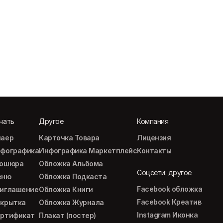
чать
Другое
Компания
аер
Карточка Товара
Лицензия
фографика
Инфографика Маркетплейс
Контакты
рошюра
Обложка Альбома
Соцсети: другое
еню
Обложка Подкаста
Facebook обложка
иглашение
Обложка Книги
Facebook Креатив
крытка
Обложка Журнала
Instagram Иконка
ртификат
Плакат (постер)