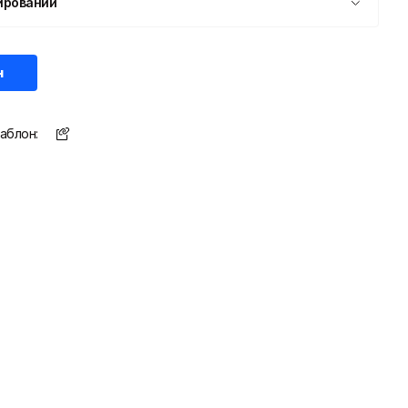
ировании
н
аблон: