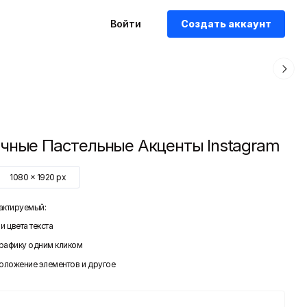
Войти
Создать аккаунт
чные Пастельные Акценты Instagram
1080
x
1920
px
актируемый:
и цвета текста
графику одним кликом
положение элементов и другое