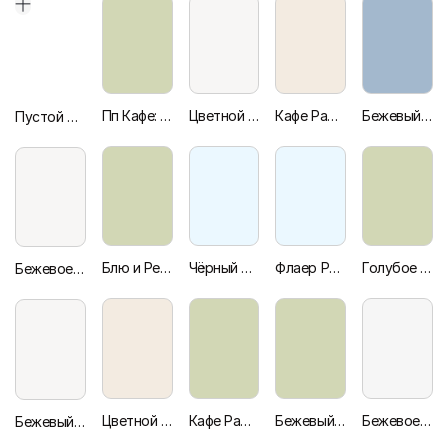
Пп Кафе: Здоровое Питание — Флаер
Цветной Блок Специальное Предложение Минимальный Флайер
Кафе Рамен Иллюстрация Зеленый Ресторан Флаер
Бежевый Элегантный Ограниченное Предложение Ужин Ресторан Флаер
Пустой дизайн-макет
Блю и Ред Гриль Ужин Предложение Ресторанный Флаер
Чёрный Фотозадник Сделка Суп Кафе Флаер
Флаер Ресторана Кофейни Оранжевого и Зеленого Цветов
Голубое Летнее Меню Ресторан Открытие Флаер
Бежевое и Фото Специального Предложения Меню Ресторана Флаер
Цветной Блок Специальное Предложение Минимальный Флайер
Кафе Рамен Иллюстрация Зеленый Ресторан Флаер
Бежевый Элегантный Ограниченное Предложение Ужин Ресторан Флаер
Бежевое и Фото Специального Предложения Меню Ресторана Флаер
Бежевый Флаер для Мероприятия Обеденное Время