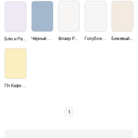
Чёрный Фотозадник Сделка Суп Кафе Флаер
Флаер Ресторана Кофейни Оранжевого и Зеленого Цветов
Голубое Летнее Меню Ресторан Открытие Флаер
Бежевый Флаер для Мероприятия Обеденное Время
Блю и Ред Гриль Ужин Предложение Ресторанный Флаер
Пп Кафе: Здоровое Питание — Флаер
1