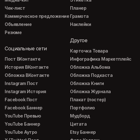
Чек-лист
Планер
Коммерческое предложение
Грамота
Объявление
Наклейки
Резюме
Другое
Социальные сети
Карточка Товара
Пост ВКонтакте
Инфографика Маркетплейс
История ВКонтакте
Обложка Альбома
Обложка ВКонтакте
Обложка Подкаста
Instagram Пост
Обложка Книги
Instagram История
Обложка Журнала
Facebook Пост
Плакат (постер)
Facebook Баннер
Портфолио
YouTube Превью
Мудборд
YouTube Баннер
Цитата
YouTube Аутро
Etsy Баннер