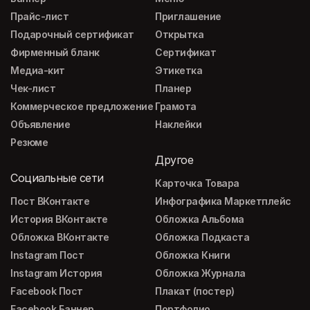
Прайс-лист
Приглашение
Подарочный сертификат
Открытка
Фирменный бланк
Сертификат
Медиа-кит
Этикетка
Чек-лист
Планер
Коммерческое предложение
Грамота
Объявление
Наклейки
Резюме
Другое
Социальные сети
Карточка Товара
Пост ВКонтакте
Инфографика Маркетплейс
История ВКонтакте
Обложка Альбома
Обложка ВКонтакте
Обложка Подкаста
Instagram Пост
Обложка Книги
Instagram История
Обложка Журнала
Facebook Пост
Плакат (постер)
Facebook Баннер
Портфолио