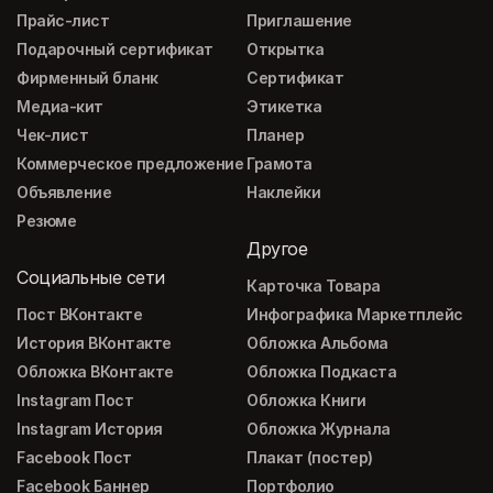
Прайс-лист
Приглашение
Подарочный сертификат
Открытка
Фирменный бланк
Сертификат
Медиа-кит
Этикетка
Чек-лист
Планер
Коммерческое предложение
Грамота
Объявление
Наклейки
Резюме
Другое
Социальные сети
Карточка Товара
Пост ВКонтакте
Инфографика Маркетплейс
История ВКонтакте
Обложка Альбома
Обложка ВКонтакте
Обложка Подкаста
Instagram Пост
Обложка Книги
Instagram История
Обложка Журнала
Facebook Пост
Плакат (постер)
Facebook Баннер
Портфолио