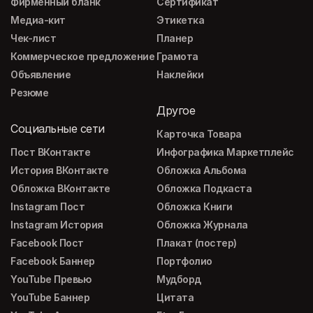
Фирменный бланк
Сертификат
Медиа-кит
Этикетка
Чек-лист
Планер
Коммерческое предложение
Грамота
Объявление
Наклейки
Резюме
Другое
Социальные сети
Карточка Товара
Пост ВКонтакте
Инфографика Маркетплейс
История ВКонтакте
Обложка Альбома
Обложка ВКонтакте
Обложка Подкаста
Instagram Пост
Обложка Книги
Instagram История
Обложка Журнала
Facebook Пост
Плакат (постер)
Facebook Баннер
Портфолио
YouTube Превью
Мудборд
YouTube Баннер
Цитата