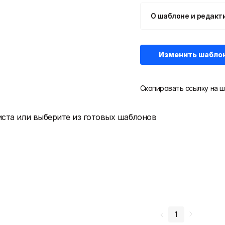
О шаблоне и редакт
Изменить шабло
Скопировать ссылку на ш
иста или выберите из готовых шаблонов
1