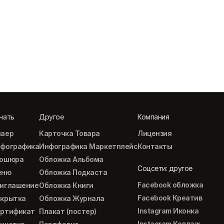
чать
Другое
Компания
аер
Карточка Товара
Лицензия
фографика
Инфографика Маркетплейс
Контакты
рошюра
Обложка Альбома
Соцсети: другое
еню
Обложка Подкаста
Facebook обложка
иглашение
Обложка Книги
Facebook Креатив
крытка
Обложка Журнала
Instagram Иконка
ртификат
Плакат (постер)
Instagram Коллаж