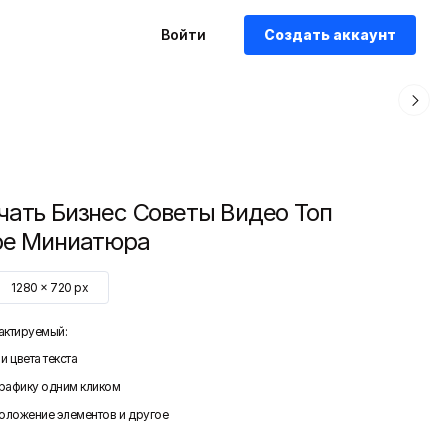
Войти
Создать аккаунт
чать Бизнес Советы Видео Топ
be Миниатюра
1280
x
720
px
актируемый:
и цвета текста
графику одним кликом
положение элементов и другое