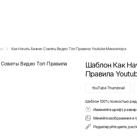
ью
Как Начать Бизнес Советы Видео Топ Правила Youtube Миниатюра
Шаблон
Как На
Правила Youtu
YouTube Thumbnail
Шаблон 100% полностью ред
Изменяйте шрифт, размер 
Меняйте изображения и 
Редактируйте цвета, рас