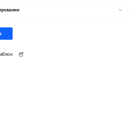
ировании
н
аблон: