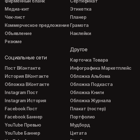
Фирменный бланк
Сертификат
Медиа-кит
Этикетка
Чек-лист
Планер
Коммерческое предложение
Грамота
Объявление
Наклейки
Резюме
Другое
Социальные сети
Карточка Товара
Пост ВКонтакте
Инфографика Маркетплейс
История ВКонтакте
Обложка Альбома
Обложка ВКонтакте
Обложка Подкаста
Instagram Пост
Обложка Книги
Instagram История
Обложка Журнала
Facebook Пост
Плакат (постер)
Facebook Баннер
Портфолио
YouTube Превью
Мудборд
YouTube Баннер
Цитата