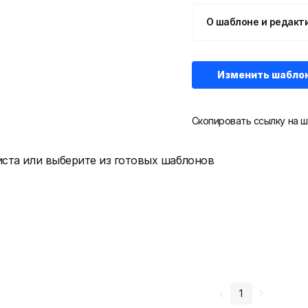
О шаблоне и редакт
Изменить шабло
Скопировать ссылку на ш
иста или выберите из готовых шаблонов
1