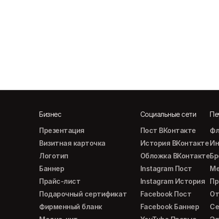
Бизнес
Социальные сети
Пе
Презентация
Пост ВКонтакте
Фл
Визитная карточка
История ВКонтакте
Ин
Логотип
Обложка ВКонтакте
Б
Баннер
Instagram Пост
М
Прайс-лист
Instagram История
Пр
Подарочный сертификат
Facebook Пост
От
Фирменный бланк
Facebook Баннер
Се