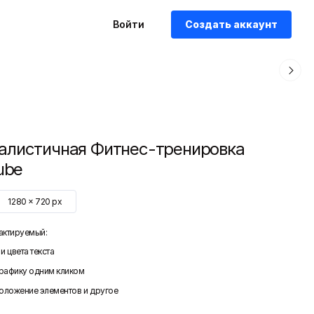
Войти
Создать аккаунт
листичная Фитнес-тренировка
ube
1280
x
720
px
актируемый:
и цвета текста
графику одним кликом
положение элементов и другое