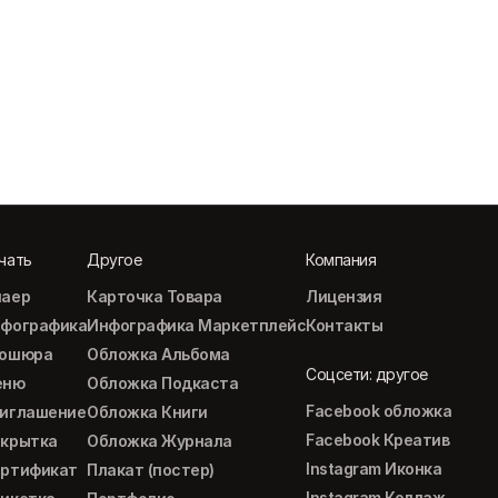
чать
Другое
Компания
аер
Карточка Товара
Лицензия
фографика
Инфографика Маркетплейс
Контакты
рошюра
Обложка Альбома
Соцсети: другое
еню
Обложка Подкаста
Facebook обложка
иглашение
Обложка Книги
Facebook Креатив
крытка
Обложка Журнала
Instagram Иконка
ртификат
Плакат (постер)
Instagram Коллаж