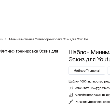
ью
Минималистичная Фитнес-тренировка Эскиз для Youtube
Шаблон
Минима
Эскиз для Yout
YouTube Thumbnail
Шаблон 100% полностью ред
Изменяйте шрифт, размер 
Меняйте изображения и 
Редактируйте цвета, рас