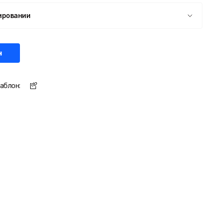
ировании
н
аблон: