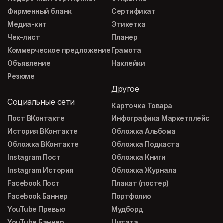
Фирменный бланк
Сертификат
Медиа-кит
Этикетка
Чек-лист
Планер
Коммерческое предложение
Грамота
Объявление
Наклейки
Резюме
Другое
Социальные сети
Карточка Товара
Пост ВКонтакте
Инфографика Маркетплейс
История ВКонтакте
Обложка Альбома
Обложка ВКонтакте
Обложка Подкаста
Instagram Пост
Обложка Книги
Instagram История
Обложка Журнала
Facebook Пост
Плакат (постер)
Facebook Баннер
Портфолио
YouTube Превью
Мудборд
YouTube Баннер
Цитата