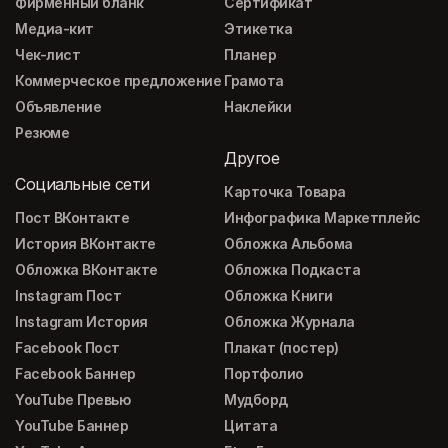
Фирменный бланк
Сертификат
Медиа-кит
Этикетка
Чек-лист
Планер
Коммерческое предложение
Грамота
Объявление
Наклейки
Резюме
Другое
Социальные сети
Карточка Товара
Пост ВКонтакте
Инфографика Маркетплейс
История ВКонтакте
Обложка Альбома
Обложка ВКонтакте
Обложка Подкаста
Instagram Пост
Обложка Книги
Instagram История
Обложка Журнала
Facebook Пост
Плакат (постер)
Facebook Баннер
Портфолио
YouTube Превью
Мудборд
YouTube Баннер
Цитата