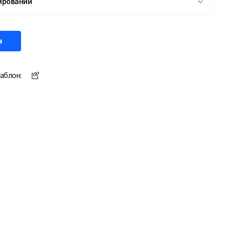
ировании
н
аблон: