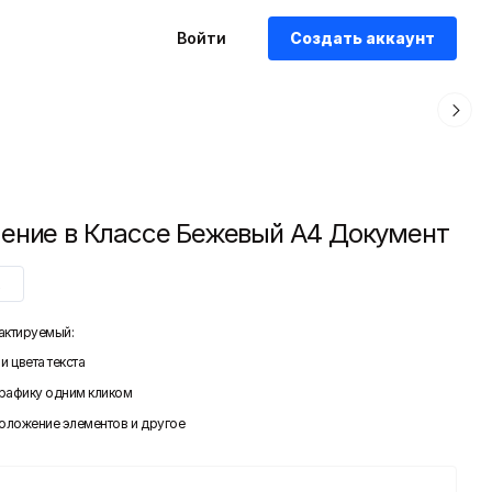
Войти
Создать аккаунт
ение в Классе Бежевый A4 Документ
x
актируемый:
и цвета текста
графику одним кликом
положение элементов и другое