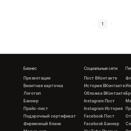
1
Бизнес
Социальные сети
Пе
Презентация
Пост ВКонтакте
Фл
Визитная карточка
История ВКонтакте
Ин
Логотип
Обложка ВКонтакте
Б
Баннер
Instagram Пост
М
Прайс-лист
Instagram История
Пр
Подарочный сертификат
Facebook Пост
От
Фирменный бланк
Facebook Баннер
Се