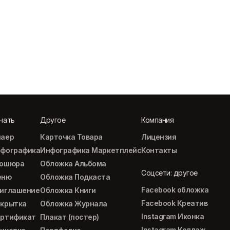
чать
Другое
Компания
аер
Карточка Товара
Лицензия
фографика
Инфографика Маркетплейс
Контакты
рошюра
Обложка Альбома
Соцсети: другое
еню
Обложка Подкаста
Facebook обложка
иглашение
Обложка Книги
Facebook Креатив
крытка
Обложка Журнала
Instagram Иконка
ртификат
Плакат (постер)
Instagram Коллаж