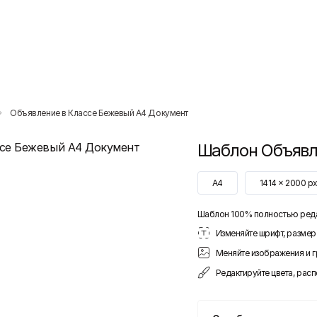
Объявление в Классе Бежевый A4 Документ
Шаблон
Объявл
A4
1414
x
2000
p
Шаблон 100% полностью ред
Изменяйте шрифт, размер 
Меняйте изображения и 
Редактируйте цвета, рас