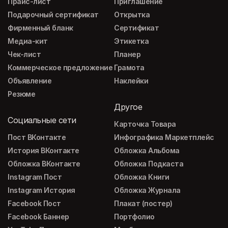
Прайс-лист
Приглашение
Подарочный сертификат
Открытка
Фирменный бланк
Сертификат
Медиа-кит
Этикетка
Чек-лист
Планер
Коммерческое предложение
Грамота
Объявление
Наклейки
Резюме
Другое
Социальные сети
Карточка Товара
Пост ВКонтакте
Инфографика Маркетплейс
История ВКонтакте
Обложка Альбома
Обложка ВКонтакте
Обложка Подкаста
Instagram Пост
Обложка Книги
Instagram История
Обложка Журнала
Facebook Пост
Плакат (постер)
Facebook Баннер
Портфолио