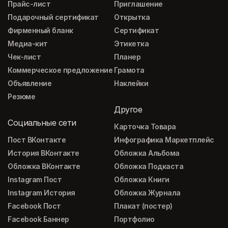
Прайс-лист
Приглашение
Подарочный сертификат
Открытка
Фирменный бланк
Сертификат
Медиа-кит
Этикетка
Чек-лист
Планер
Коммерческое предложение
Грамота
Объявление
Наклейки
Резюме
Другое
Социальные сети
Карточка Товара
Пост ВКонтакте
Инфографика Маркетплейс
История ВКонтакте
Обложка Альбома
Обложка ВКонтакте
Обложка Подкаста
Instagram Пост
Обложка Книги
Instagram История
Обложка Журнала
Facebook Пост
Плакат (постер)
Facebook Баннер
Портфолио