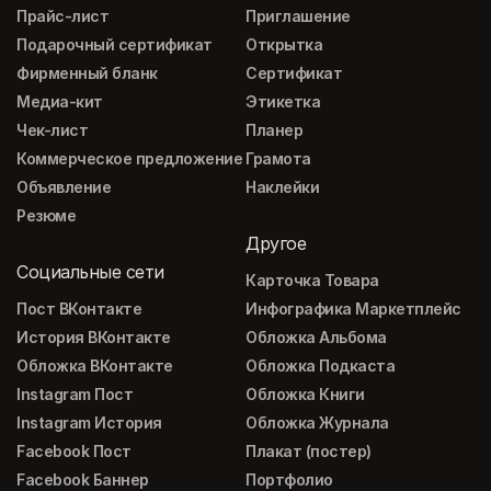
Прайс-лист
Приглашение
Подарочный сертификат
Открытка
Фирменный бланк
Сертификат
Медиа-кит
Этикетка
Чек-лист
Планер
Коммерческое предложение
Грамота
Объявление
Наклейки
Резюме
Другое
Социальные сети
Карточка Товара
Пост ВКонтакте
Инфографика Маркетплейс
История ВКонтакте
Обложка Альбома
Обложка ВКонтакте
Обложка Подкаста
Instagram Пост
Обложка Книги
Instagram История
Обложка Журнала
Facebook Пост
Плакат (постер)
Facebook Баннер
Портфолио