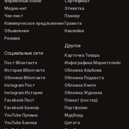
Фирменный бланк
Сертификат
Медиа-кит
Этикетка
Чек-лист
Планер
Коммерческое предложение
Грамота
Объявление
Наклейки
Резюме
Другое
Социальные сети
Карточка Товара
Пост ВКонтакте
Инфографика Маркетплейс
История ВКонтакте
Обложка Альбома
Обложка ВКонтакте
Обложка Подкаста
Instagram Пост
Обложка Книги
Instagram История
Обложка Журнала
Facebook Пост
Плакат (постер)
Facebook Баннер
Портфолио
YouTube Превью
Мудборд
YouTube Баннер
Цитата