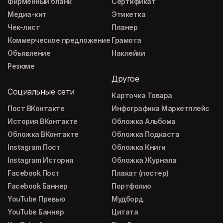
Фирменный бланк
Сертификат
Медиа-кит
Этикетка
Чек-лист
Планер
Коммерческое предложение
Грамота
Объявление
Наклейки
Резюме
Другое
Социальные сети
Карточка Товара
Пост ВКонтакте
Инфографика Маркетплейс
История ВКонтакте
Обложка Альбома
Обложка ВКонтакте
Обложка Подкаста
Instagram Пост
Обложка Книги
Instagram История
Обложка Журнала
Facebook Пост
Плакат (постер)
Facebook Баннер
Портфолио
YouTube Превью
Мудборд
YouTube Баннер
Цитата