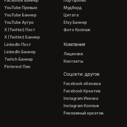
Facebook Баннер
Портфолио
YouTube Превью
Мудборд
YouTube Баннер
Цитата
YouTube Аутро
Etsy Баннер
X (Twitter) Пост
Фото Коллаж
X (Twitter) Баннер
Компания
LinkedIn Пост
LinkedIn Баннер
Лицензия
Twitch Баннер
Контакты
Pinterest Пин
Соцсети: другое
Facebook обложка
Facebook Креатив
Instagram Иконка
Instagram Коллаж
Рекламный креатив