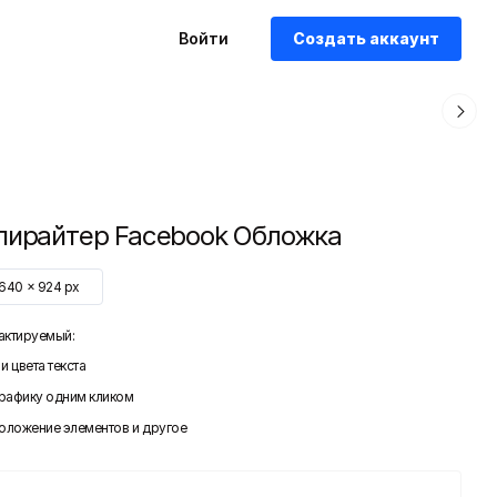
Войти
Создать аккаунт
пирайтер Facebook Обложка
1640
x
924
px
актируемый:
и цвета текста
графику одним кликом
положение элементов и другое