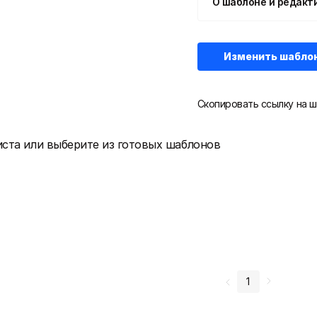
О шаблоне и редакт
Изменить шабло
Скопировать ссылку на ш
иста или выберите из готовых шаблонов
1