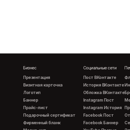
Бизнес
Социальные сети
Пе
Презентация
Пост ВКонтакте
Фл
Визитная карточка
История ВКонтакте
Ин
Логотип
Обложка ВКонтакте
Б
Баннер
Instagram Пост
М
Прайс-лист
Instagram История
Пр
Подарочный сертификат
Facebook Пост
От
Фирменный бланк
Facebook Баннер
Се