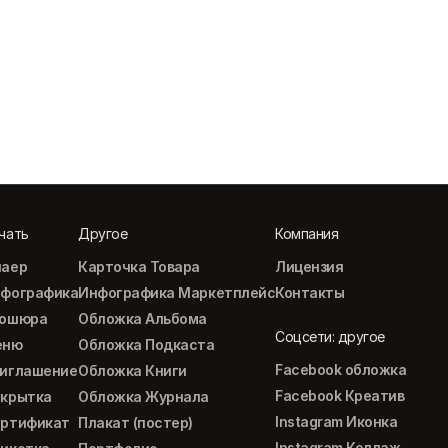
чать
Другое
Компания
аер
Карточка Товара
Лицензия
фографика
Инфографика Маркетплейс
Контакты
рошюра
Обложка Альбома
Соцсети: другое
еню
Обложка Подкаста
Facebook обложка
иглашение
Обложка Книги
Facebook Креатив
крытка
Обложка Журнала
Instagram Иконка
ртификат
Плакат (постер)
Instagram Коллаж