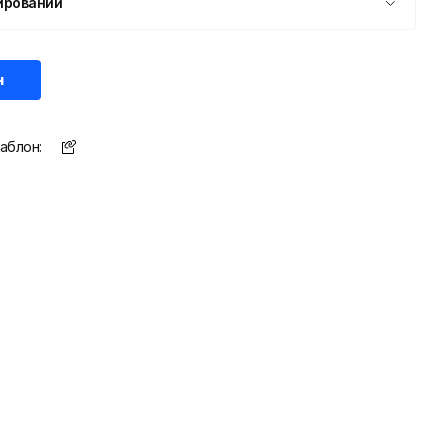
ировании
н
аблон: