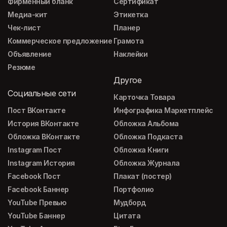
Фирменный бланк
Сертификат
Медиа-кит
Этикетка
Чек-лист
Планер
Коммерческое предложение
Грамота
Объявление
Наклейки
Резюме
Другое
Социальные сети
Карточка Товара
Пост ВКонтакте
Инфографика Маркетплейс
История ВКонтакте
Обложка Альбома
Обложка ВКонтакте
Обложка Подкаста
Instagram Пост
Обложка Книги
Instagram История
Обложка Журнала
Facebook Пост
Плакат (постер)
Facebook Баннер
Портфолио
YouTube Превью
Мудборд
YouTube Баннер
Цитата