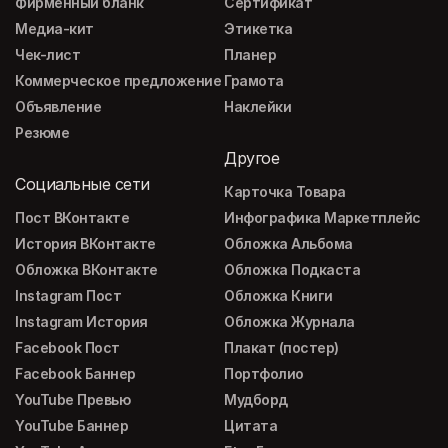
Фирменный бланк
Сертификат
Медиа-кит
Этикетка
Чек-лист
Планер
Коммерческое предложение
Грамота
Объявление
Наклейки
Резюме
Другое
Социальные сети
Карточка Товара
Пост ВКонтакте
Инфографика Маркетплейс
История ВКонтакте
Обложка Альбома
Обложка ВКонтакте
Обложка Подкаста
Instagram Пост
Обложка Книги
Instagram История
Обложка Журнала
Facebook Пост
Плакат (постер)
Facebook Баннер
Портфолио
YouTube Превью
Мудборд
YouTube Баннер
Цитата