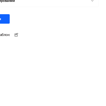
ировании
н
аблон: