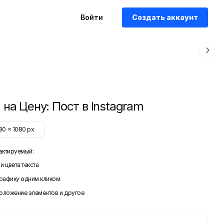
Войти
Создать аккаунт
 на Цену: Пост в Instagram
80
x
1080
px
актируемый:
и цвета текста
графику одним кликом
положение элементов и другое