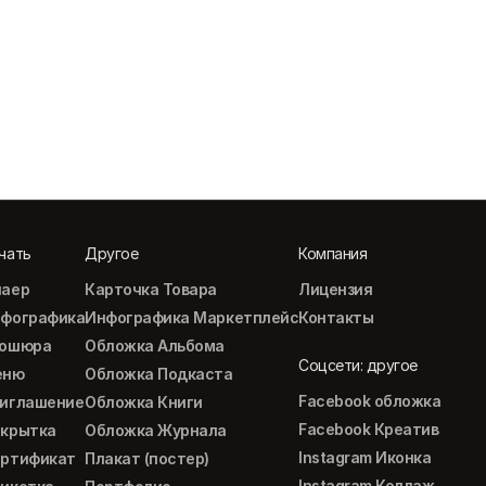
чать
Другое
Компания
аер
Карточка Товара
Лицензия
фографика
Инфографика Маркетплейс
Контакты
рошюра
Обложка Альбома
Соцсети: другое
еню
Обложка Подкаста
Facebook обложка
иглашение
Обложка Книги
Facebook Креатив
крытка
Обложка Журнала
Instagram Иконка
ртификат
Плакат (постер)
Instagram Коллаж