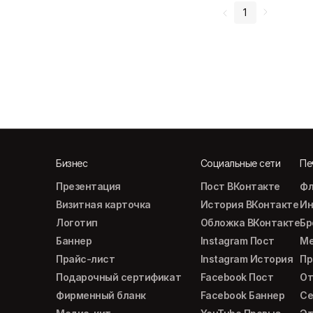
1
Бизнес
Социальные сети
Пе
Презентация
Пост ВКонтакте
Фл
Визитная карточка
История ВКонтакте
Ин
Логотип
Обложка ВКонтакте
Б
Баннер
Instagram Пост
М
Прайс-лист
Instagram История
Пр
Подарочный сертификат
Facebook Пост
От
Фирменный бланк
Facebook Баннер
Се