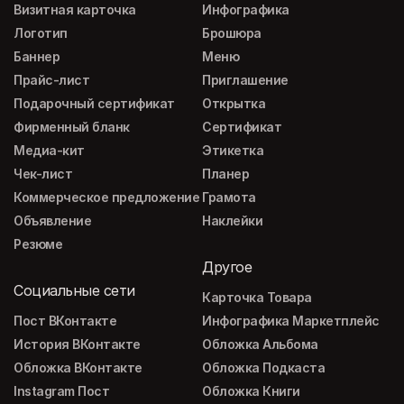
Визитная карточка
Инфографика
Логотип
Брошюра
Баннер
Меню
Прайс-лист
Приглашение
Подарочный сертификат
Открытка
Фирменный бланк
Сертификат
Медиа-кит
Этикетка
Чек-лист
Планер
Коммерческое предложение
Грамота
Объявление
Наклейки
Резюме
Другое
Социальные сети
Карточка Товара
Пост ВКонтакте
Инфографика Маркетплейс
История ВКонтакте
Обложка Альбома
Обложка ВКонтакте
Обложка Подкаста
Instagram Пост
Обложка Книги