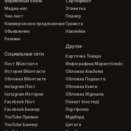
Фирменный бланк
Сертификат
Медиа-кит
Этикетка
Чек-лист
Планер
Коммерческое предложение
Грамота
Объявление
Наклейки
Резюме
Другое
Социальные сети
Карточка Товара
Пост ВКонтакте
Инфографика Маркетплейс
История ВКонтакте
Обложка Альбома
Обложка ВКонтакте
Обложка Подкаста
Instagram Пост
Обложка Книги
Instagram История
Обложка Журнала
Facebook Пост
Плакат (постер)
Facebook Баннер
Портфолио
YouTube Превью
Мудборд
YouTube Баннер
Цитата