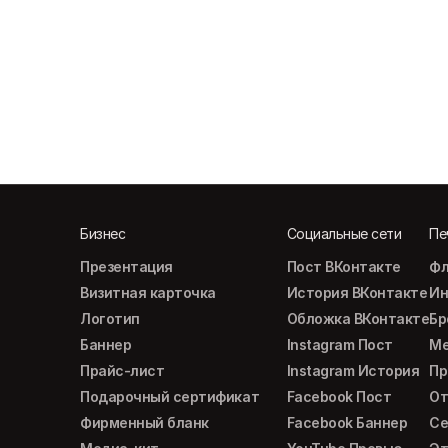
Бизнес
Социальные сети
Пе
Презентация
Пост ВКонтакте
Фл
Визитная карточка
История ВКонтакте
Ин
Логотип
Обложка ВКонтакте
Б
Баннер
Instagram Пост
М
Прайс-лист
Instagram История
Пр
Подарочный сертификат
Facebook Пост
От
Фирменный бланк
Facebook Баннер
Се