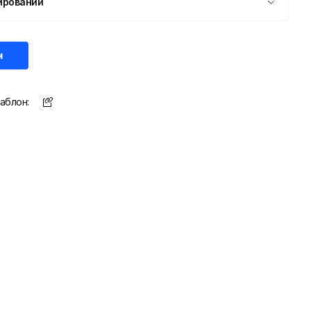
ировании
н
аблон: