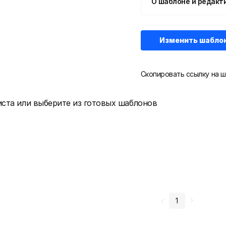
О шаблоне и редакт
Изменить шабло
Скопировать ссылку на ш
иста или выберите из готовых шаблонов
1