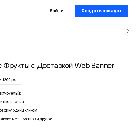
Войти
Создать аккаунт
 Фрукты с Доставкой Web Banner
x
1260
px
актируемый:
и цвета текста
графику одним кликом
положение элементов и другое