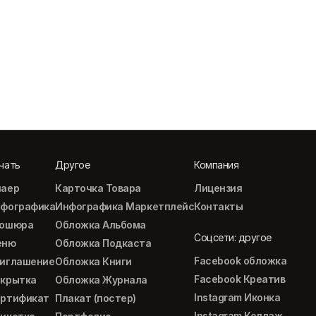
чать
Другое
Компания
аер
Карточка Товара
Лицензия
фографика
Инфографика Маркетплейс
Контакты
рошюра
Обложка Альбома
Соцсети: другое
еню
Обложка Подкаста
Facebook обложка
иглашение
Обложка Книги
Facebook Креатив
крытка
Обложка Журнала
Instagram Иконка
ртификат
Плакат (постер)
Instagram Коллаж