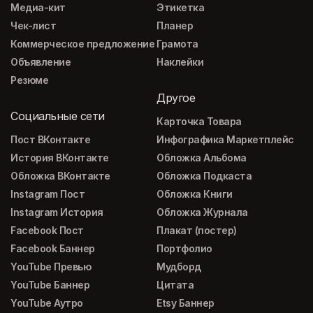
Медиа-кит
Этикетка
Чек-лист
Планер
Коммерческое предложение
Грамота
Объявление
Наклейки
Резюме
Другое
Социальные сети
Карточка Товара
Пост ВКонтакте
Инфографика Маркетплейс
История ВКонтакте
Обложка Альбома
Обложка ВКонтакте
Обложка Подкаста
Instagram Пост
Обложка Книги
Instagram История
Обложка Журнала
Facebook Пост
Плакат (постер)
Facebook Баннер
Портфолио
YouTube Превью
Мудборд
YouTube Баннер
Цитата
YouTube Аутро
Etsy Баннер