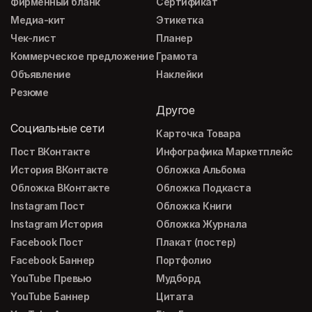
Фирменный бланк
Сертификат
Медиа-кит
Этикетка
Чек-лист
Планер
Коммерческое предложение
Грамота
Объявление
Наклейки
Резюме
Другое
Социальные сети
Карточка Товара
Пост ВКонтакте
Инфографика Маркетплейс
История ВКонтакте
Обложка Альбома
Обложка ВКонтакте
Обложка Подкаста
Instagram Пост
Обложка Книги
Instagram История
Обложка Журнала
Facebook Пост
Плакат (постер)
Facebook Баннер
Портфолио
YouTube Превью
Мудборд
YouTube Баннер
Цитата