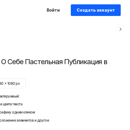
Войти
Создать аккаунт
 О Себе Пастельная Публикация в
80
x
1080
px
актируемый:
и цвета текста
графику одним кликом
положение элементов и другое