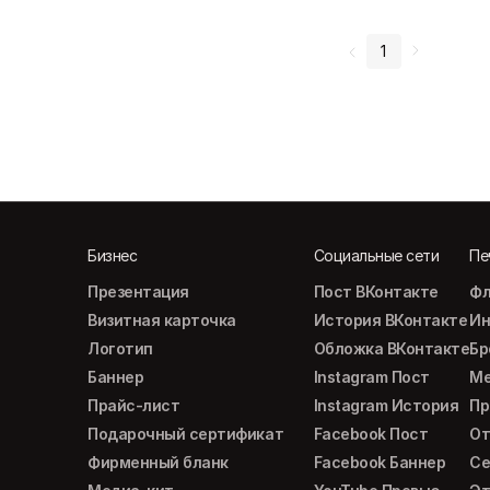
1
Бизнес
Социальные сети
Пе
Презентация
Пост ВКонтакте
Фл
Визитная карточка
История ВКонтакте
Ин
Логотип
Обложка ВКонтакте
Б
Баннер
Instagram Пост
М
Прайс-лист
Instagram История
Пр
Подарочный сертификат
Facebook Пост
От
Фирменный бланк
Facebook Баннер
Се