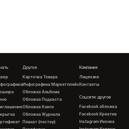
чать
Другое
Компания
аер
Карточка Товара
Лицензия
фографика
Инфографика Маркетплейс
Контакты
рошюра
Обложка Альбома
Соцсети: другое
еню
Обложка Подкаста
Facebook обложка
иглашение
Обложка Книги
Facebook Креатив
крытка
Обложка Журнала
Instagram Иконка
ртификат
Плакат (постер)
Instagram Коллаж