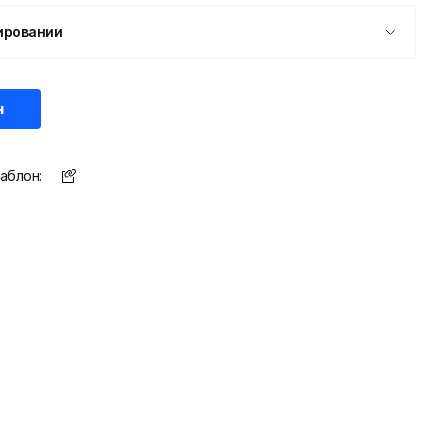
ировании
н
аблон: