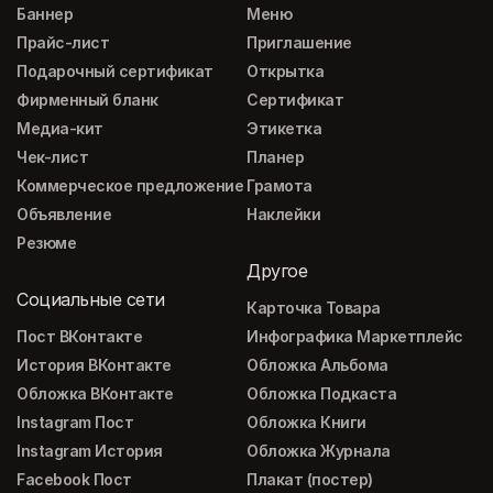
Баннер
Меню
Прайс-лист
Приглашение
Подарочный сертификат
Открытка
Фирменный бланк
Сертификат
Медиа-кит
Этикетка
Чек-лист
Планер
Коммерческое предложение
Грамота
Объявление
Наклейки
Резюме
Другое
Социальные сети
Карточка Товара
Пост ВКонтакте
Инфографика Маркетплейс
История ВКонтакте
Обложка Альбома
Обложка ВКонтакте
Обложка Подкаста
Instagram Пост
Обложка Книги
Instagram История
Обложка Журнала
Facebook Пост
Плакат (постер)