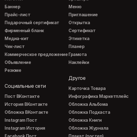
Баннер
Меню
Прайс-лист
Приглашение
Подарочный сертификат
Открытка
Фирменный бланк
Сертификат
Медиа-кит
Этикетка
Чек-лист
Планер
Коммерческое предложение
Грамота
Объявление
Наклейки
Резюме
Другое
Социальные сети
Карточка Товара
Пост ВКонтакте
Инфографика Маркетплейс
История ВКонтакте
Обложка Альбома
Обложка ВКонтакте
Обложка Подкаста
Instagram Пост
Обложка Книги
Instagram История
Обложка Журнала
Facebook Пост
Плакат (постер)