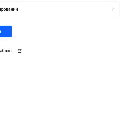
ировании
н
аблон: