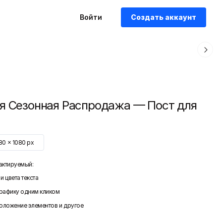
Войти
Создать аккаунт
я Сезонная Распродажа — Пост для
80
x
1080
px
актируемый:
и цвета текста
графику одним кликом
положение элементов и другое