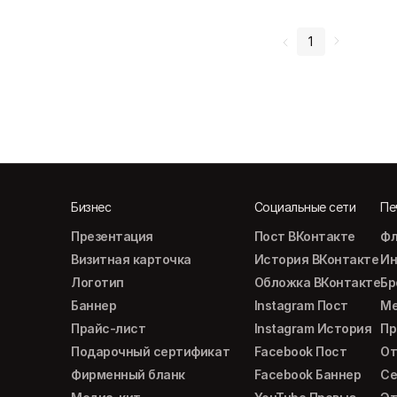
1
Бизнес
Социальные сети
Пе
Презентация
Пост ВКонтакте
Фл
Визитная карточка
История ВКонтакте
Ин
Логотип
Обложка ВКонтакте
Б
Баннер
Instagram Пост
М
Прайс-лист
Instagram История
Пр
Подарочный сертификат
Facebook Пост
От
Фирменный бланк
Facebook Баннер
Се