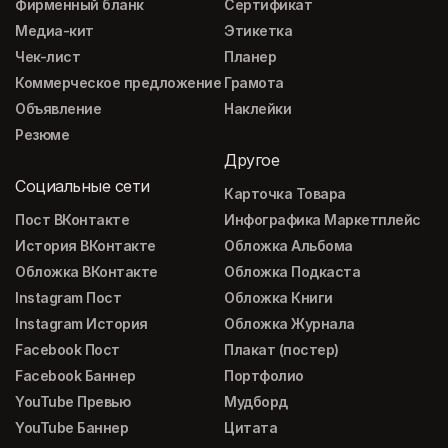
Фирменный бланк
Сертификат
Медиа-кит
Этикетка
Чек-лист
Планер
Коммерческое предложение
Грамота
Объявление
Наклейки
Резюме
Другое
Социальные сети
Карточка Товара
Пост ВКонтакте
Инфографика Маркетплейс
История ВКонтакте
Обложка Альбома
Обложка ВКонтакте
Обложка Подкаста
Instagram Пост
Обложка Книги
Instagram История
Обложка Журнала
Facebook Пост
Плакат (постер)
Facebook Баннер
Портфолио
YouTube Превью
Мудборд
YouTube Баннер
Цитата