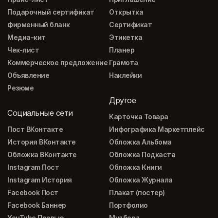
Подарочный сертификат
Открытка
Фирменный бланк
Сертификат
Медиа-кит
Этикетка
Чек-лист
Планер
Коммерческое предложение
Грамота
Объявление
Наклейки
Резюме
Другое
Социальные сети
Карточка Товара
Пост ВКонтакте
Инфографика Маркетплейс
История ВКонтакте
Обложка Альбома
Обложка ВКонтакте
Обложка Подкаста
Instagram Пост
Обложка Книги
Instagram История
Обложка Журнала
Facebook Пост
Плакат (постер)
Facebook Баннер
Портфолио
YouTube Превью
Мудборд