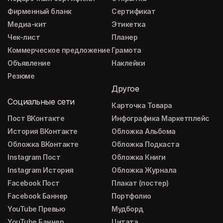
Фирменный бланк
Сертификат
Медиа-кит
Этикетка
Чек-лист
Планер
Коммерческое предложение
Грамота
Объявление
Наклейки
Резюме
Другое
Социальные сети
Карточка Товара
Пост ВКонтакте
Инфографика Маркетплейс
История ВКонтакте
Обложка Альбома
Обложка ВКонтакте
Обложка Подкаста
Instagram Пост
Обложка Книги
Instagram История
Обложка Журнала
Facebook Пост
Плакат (постер)
Facebook Баннер
Портфолио
YouTube Превью
Мудборд
YouTube Баннер
Цитата