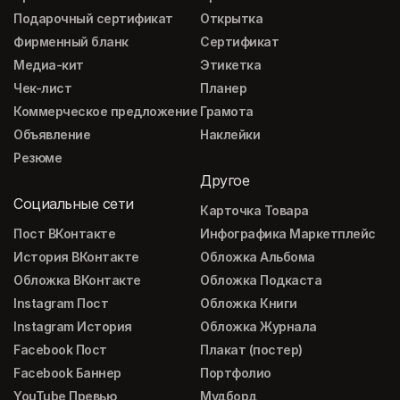
Подарочный сертификат
Открытка
Фирменный бланк
Сертификат
Медиа-кит
Этикетка
Чек-лист
Планер
Коммерческое предложение
Грамота
Объявление
Наклейки
Резюме
Другое
Социальные сети
Карточка Товара
Пост ВКонтакте
Инфографика Маркетплейс
История ВКонтакте
Обложка Альбома
Обложка ВКонтакте
Обложка Подкаста
Instagram Пост
Обложка Книги
Instagram История
Обложка Журнала
Facebook Пост
Плакат (постер)
Facebook Баннер
Портфолио
YouTube Превью
Мудборд