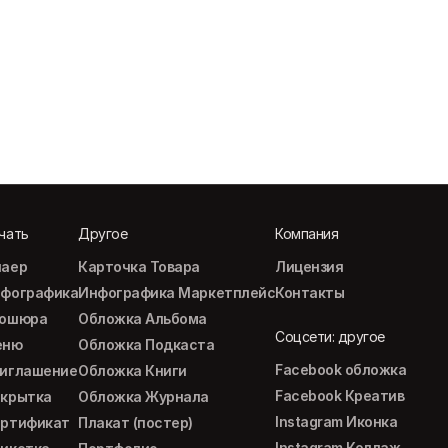
чать
Другое
Компания
аер
Карточка Товара
Лицензия
фографика
Инфографика Маркетплейс
Контакты
рошюра
Обложка Альбома
Соцсети: другое
еню
Обложка Подкаста
Facebook обложка
иглашение
Обложка Книги
Facebook Креатив
крытка
Обложка Журнала
Instagram Иконка
ртификат
Плакат (постер)
Instagram Коллаж