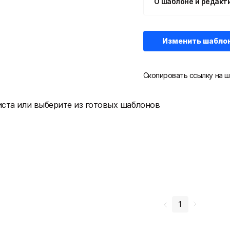
О шаблоне и редакт
Изменить шабло
Скопировать ссылку на ш
иста или выберите из готовых шаблонов
1