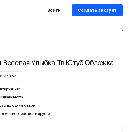
Войти
Создать аккаунт
 Веселая Улыбка Тв Ютуб Обложка
x
1440
px
актируемый:
и цвета текста
графику одним кликом
положение элементов и другое