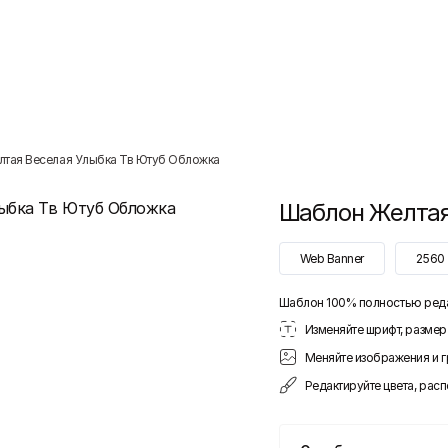
лтая Веселая Улыбка Тв Ютуб Обложка
Шаблон
Желтая
Web Banner
2560
Шаблон 100% полностью ред
Изменяйте шрифт, размер 
Меняйте изображения и 
Редактируйте цвета, рас