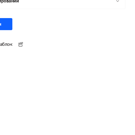
ировании
н
аблон: