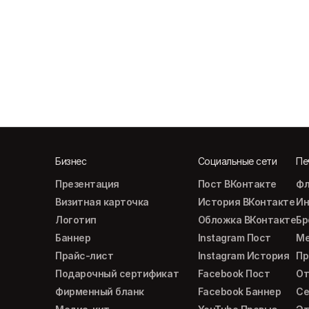
Бизнес
Социальные сети
Пе
Презентация
Пост ВКонтакте
Фл
Визитная карточка
История ВКонтакте
Ин
Логотип
Обложка ВКонтакте
Б
Баннер
Instagram Пост
М
Прайс-лист
Instagram История
Пр
Подарочный сертификат
Facebook Пост
От
Фирменный бланк
Facebook Баннер
Се