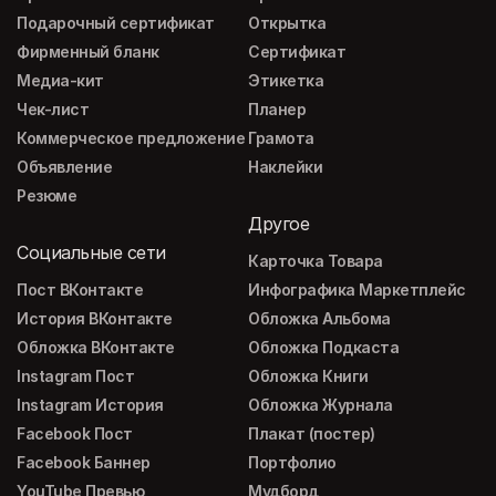
Подарочный сертификат
Открытка
Фирменный бланк
Сертификат
Медиа-кит
Этикетка
Чек-лист
Планер
Коммерческое предложение
Грамота
Объявление
Наклейки
Резюме
Другое
Социальные сети
Карточка Товара
Пост ВКонтакте
Инфографика Маркетплейс
История ВКонтакте
Обложка Альбома
Обложка ВКонтакте
Обложка Подкаста
Instagram Пост
Обложка Книги
Instagram История
Обложка Журнала
Facebook Пост
Плакат (постер)
Facebook Баннер
Портфолио
YouTube Превью
Мудборд