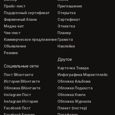
Прайс-лист
Приглашение
Подарочный сертификат
Открытка
Фирменный бланк
Сертификат
Медиа-кит
Этикетка
Чек-лист
Планер
Коммерческое предложение
Грамота
Объявление
Наклейки
Резюме
Другое
Социальные сети
Карточка Товара
Пост ВКонтакте
Инфографика Маркетплейс
История ВКонтакте
Обложка Альбома
Обложка ВКонтакте
Обложка Подкаста
Instagram Пост
Обложка Книги
Instagram История
Обложка Журнала
Facebook Пост
Плакат (постер)
Facebook Баннер
Портфолио